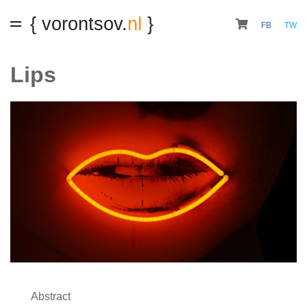
{ vorontsov.
nl
}
FB
TW
Lips
Abstract